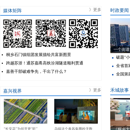
》更多
时政要闻
媒体矩阵
一个街道
桐乡石门镇组团发展描绘共富新图景
破题“
跨越苏浙！通苏嘉甬高铁汾湖隧道顺利贯通
全省首
嘉善干部破难争先，干出了什么？
全国第
禾城故事
》更多
嘉兴视界
“长安花”为何开更“旺”
乌镇这个春风集圈粉无数
《桐乡大