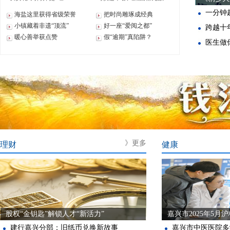
一分钟超
海盐这里获得省级荣誉
把时尚雕琢成经典
小镇藏着非遗“顶流”
好一座“爱阅之都”
跨越十
暖心善举获点赞
假“逾期”真陷阱？
医生做
》更多
理财
健康
股权“金钥匙”解锁人才“新活力”
嘉兴市2025年5月
建行嘉兴分部：旧纸币兑换新故事
嘉兴市中医医院多