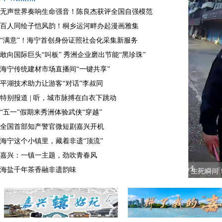
无声世界奏响生命强音！陈良杰获评全国自强模范
百人同绘子恺风韵！桐乡运河畔办起漫画雅集
“满意”！海宁首创身份证照社会化采集新服务
敢向国际巨头“叫板” 秀洲企业磨出节能“黑珍珠”
海宁传统建材市场直播间“一键共享”
平湖技术助力让游客“对话”李叔同
特别报道 | 听，城市脉搏在白衣下跳动
“五一”假期来秀洲体验武侠“穿越”
全国首部知产警官微短剧嘉兴开机
海宁这个小镇里，藏着非遗“顶流”
嘉兴：一镇一主题，劲吹青春风
海盐千年茶香融非遗韵味
一分钟超