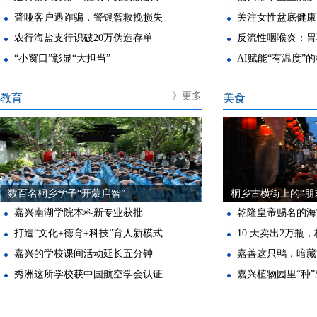
聋哑客户遇诈骗，警银智救挽损失
关注女性盆底健康
农行海盐支行识破20万伪造存单
反流性咽喉炎：胃
“小窗口”彰显“大担当”
AI赋能“有温度”
》更多
教育
美食
数百名桐乡学子“开蒙启智”
桐乡古横街上的“朋
嘉兴南湖学院本科新专业获批
乾隆皇帝赐名的海
打造“文化+德育+科技”育人新模式
10 天卖出2万瓶
嘉兴的学校课间活动延长五分钟
嘉善这只鸭，暗藏
秀洲这所学校获中国航空学会认证
嘉兴植物园里“种