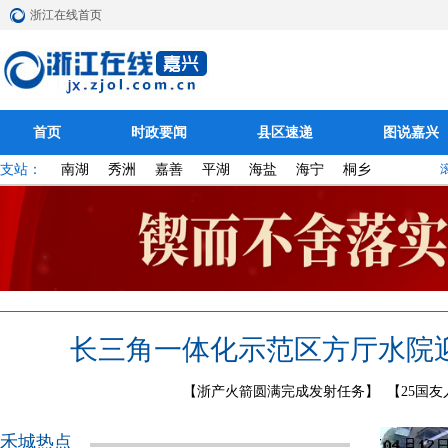
浙江在线首页
首页
时政要闻
县区速递
图说嘉兴
以“己见”聚青春合力 用“靶向”育杏林新苗
桐乡濮院镇综合行政执法队三维
支站：
南湖
秀洲
嘉善
平湖
海盐
海宁
桐乡
长三角一体化示范区方厅水院
【浙产火箭圆满完成发射任务】
【25国
禾城热点